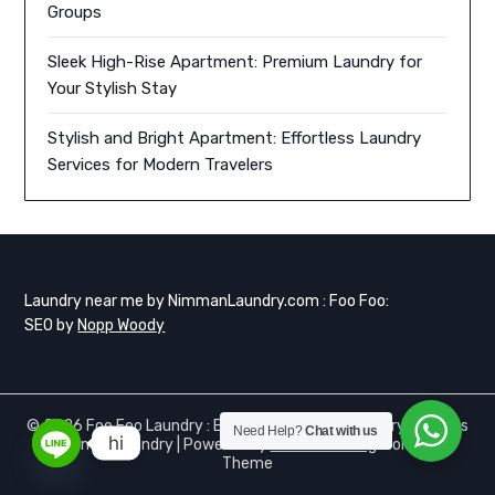
Groups
Sleek High-Rise Apartment: Premium Laundry for
Your Stylish Stay
Stylish and Bright Apartment: Effortless Laundry
Services for Modern Travelers
Laundry near me by NimmanLaundry.com : Foo Foo:
SEO by
Nopp Woody
© 2026 Foo Foo Laundry : Express Same day Laundry services
Need Help?
Chat with us
hi
– Nimman Laundry
| Powered by
Minimalist Blog
WordPress
Theme