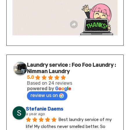
Laundry service : Foo Foo Laundry :
Nimman Laundry
5.0
Based on 24 reviews
powered by
G
o
o
g
l
e
review us on
Stefanie Daems
a year ago
Best laundry service of my 
life! My clothes never smelled better. So 